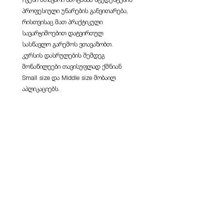
პროფესიული უნარების განვითარება,
რისთვისაც მათ პრაქტიკული
სავარჯიშოებით დატვირთულ
სასწავლო გარემოს ვთავაზობთ.
კურსის დასრულების შემდეგ
მონაწილეები თავისუფლად ქმნიან
Small size და Middle size მობაილ
აპლიკაციებს.
აუცილებელი მოთხოვნები:
კურსი გათვლილია ნებისმიერი
მსურველისთვის, ვისაც აქვს
მოტივაცია, ინტერესი და სურვილი
დაეუფლოს ერთ-ერთ ყველაზე
მოთხოვნად სფეროს და აქვს საწყისი
გამოცდილება ვებ დეველოპმენტში
(HTML, CSS და Javascript). ასევე,
საჭიროა React-ის საფუძვლებისა და
ინგლისური ენის ცოდნა B1+ დონეზე.